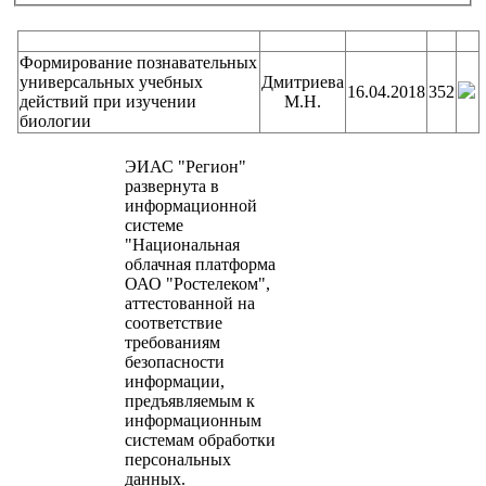
Наименование
Автор
Дата
Код
Формирование познавательных
универсальных учебных
Дмитриева
16.04.2018
352
действий при изучении
М.Н.
биологии
ЭИАС "Регион"
развернута в
информационной
системе
"Национальная
облачная платформа
ОАО "Ростелеком",
аттестованной на
соответствие
требованиям
безопасности
информации,
предъявляемым к
информационным
системам обработки
персональных
данных.